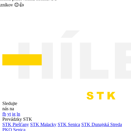
Sledujte
nás na
fb
yt
ig
ln
Prevádzky STK
STK Piešťany
STK Malacky
STK Senica
STK Dunajská Streda
PKO Senica