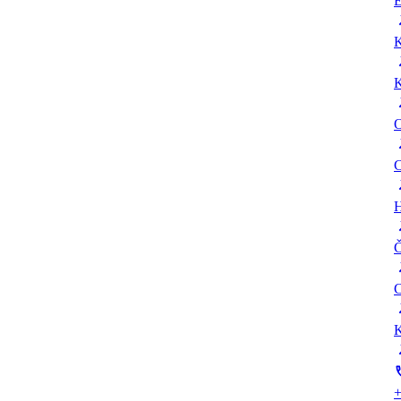
E
K
K
O
C
H
Č
C
K
+