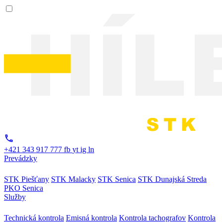
+421 343 917 777
fb
yt
ig
ln
Prevádzky
STK Piešťany
STK Malacky
STK Senica
STK Dunajská Streda
PKO Senica
Služby
Technická kontrola
Emisná kontrola
Kontrola tachografov
Kontrola