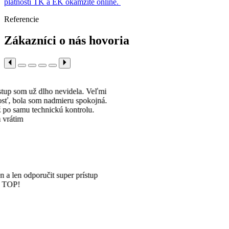
platnosti TK a EK okamžite online.
Referencie
Zákazníci o nás hovoria
Veľmi
kojná.
u.
tup