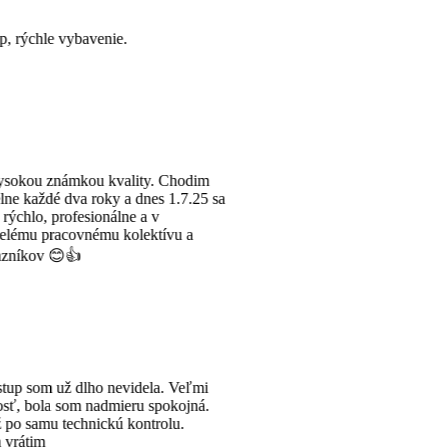
hodim
.7.25 sa
u a
Veľmi
kojná.
u.