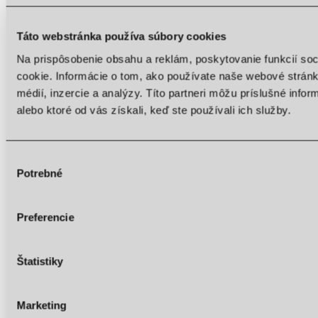
Light contrast
Táto webstránka používa súbory cookies
Low saturation
Na prispôsobenie obsahu a reklám, poskytovanie funkcií so
High saturation
cookie. Informácie o tom, ako používate naše webové stránk
Highlight links
médií, inzercie a analýzy. Títo partneri môžu príslušné info
alebo ktoré od vás získali, keď ste používali ich služby.
Highlight headings
Screen reader
Výber
Read mode
Potrebné
Content scaling
100
%
súhlasu
Font size
100
%
Line height
100
%
Preferencie
Letter spacing
100
%
Štatistiky
Marketing
Web Accessibility plugin
by DJ-Extensions.com