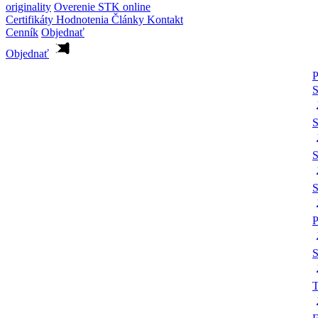
originality
Overenie STK online
Certifikáty
Hodnotenia
Články
Kontakt
Cenník
Objednať
Objednať
P
S
S
S
P
S
T