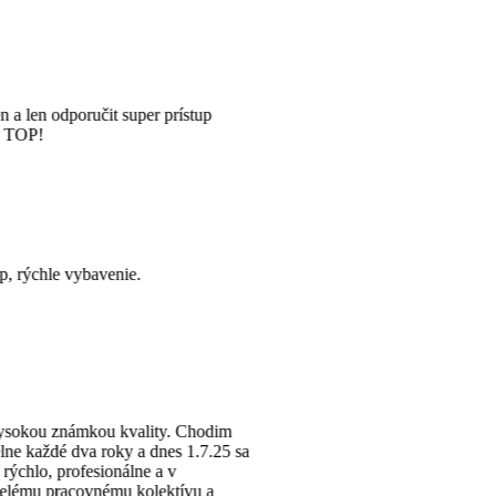
tup
hodim
.7.25 sa
u a