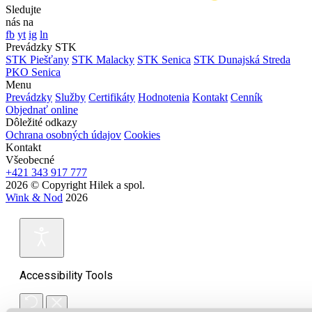
Sledujte
nás na
fb
yt
ig
ln
Prevádzky STK
STK Piešťany
STK Malacky
STK Senica
STK Dunajská Streda
PKO Senica
Menu
Prevádzky
Služby
Certifikáty
Hodnotenia
Kontakt
Cenník
Objednať online
Dôležité odkazy
Ochrana osobných údajov
Cookies
Kontakt
Všeobecné
+421 343 917 777
2026 © Copyright Hilek a spol.
Wink & Nod
2026
Accessibility Tools