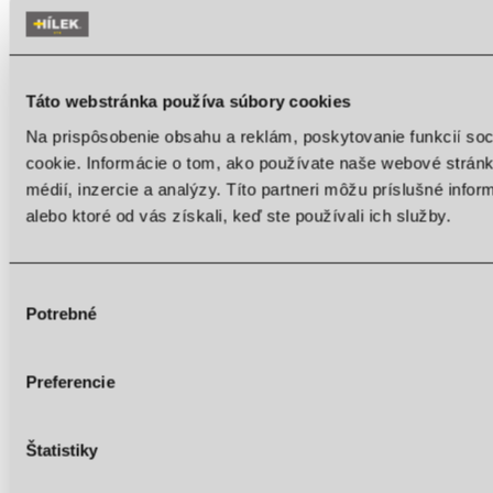
Invert colors
Monochrome
Táto webstránka používa súbory cookies
Dark contrast
Na prispôsobenie obsahu a reklám, poskytovanie funkcií so
Light contrast
cookie. Informácie o tom, ako používate naše webové stránk
Low saturation
médií, inzercie a analýzy. Títo partneri môžu príslušné info
alebo ktoré od vás získali, keď ste používali ich služby.
High saturation
Highlight links
Výber
Highlight headings
Potrebné
súhlasu
Content scaling
100
%
Preferencie
Font size
100
%
Line height
100
%
Letter spacing
100
%
Štatistiky