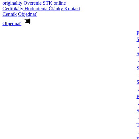
originality
Overenie STK online
Certifikáty
Hodnotenia
Články
Kontakt
Cenník
Objednať
Objednať
P
S
S
S
P
S
T