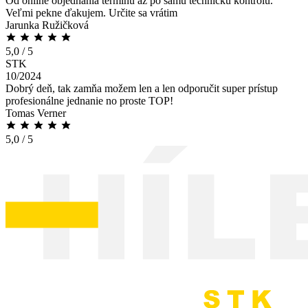
Od online objednania termínu až po samu technickú kontrolu.
Veľmi pekne ďakujem. Určite sa vrátim
Jarunka Ružičková
5,0 / 5
STK
10/2024
Dobrý deň, tak zamňa možem len a len odporučit super prístup
profesionálne jednanie no proste TOP!
Tomas Verner
5,0 / 5