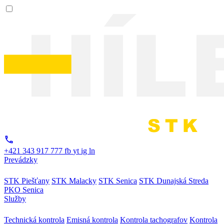
+421 343 917 777
fb
yt
ig
ln
Prevádzky
STK Piešťany
STK Malacky
STK Senica
STK Dunajská Streda
PKO Senica
Služby
Technická kontrola
Emisná kontrola
Kontrola tachografov
Kontrola