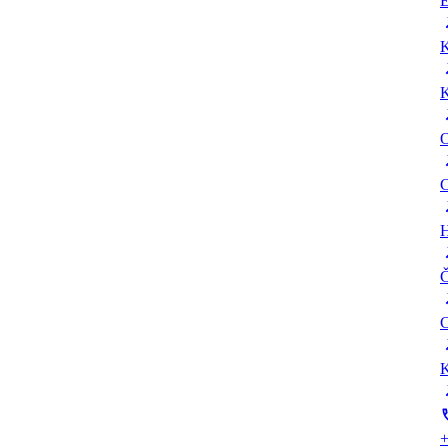
E
K
K
O
C
H
Č
C
K
+