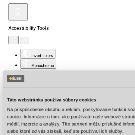
Accessibility Tools
Invert colors
Monochrome
Dark contrast
Light contrast
Low saturation
Táto webstránka používa súbory cookies
High saturation
Na prispôsobenie obsahu a reklám, poskytovanie funkcií so
Highlight links
cookie. Informácie o tom, ako používate naše webové stránk
médií, inzercie a analýzy. Títo partneri môžu príslušné info
Highlight headings
alebo ktoré od vás získali, keď ste používali ich služby.