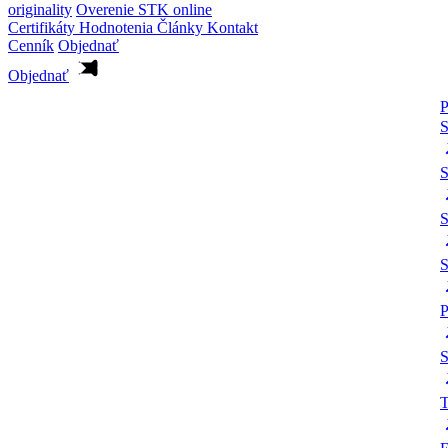
originality
Overenie STK online
Certifikáty
Hodnotenia
Články
Kontakt
Cenník
Objednať
Objednať
P
S
S
S
P
S
T