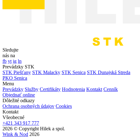
Sledujte
nás na
fb
yt
ig
ln
Prevádzky STK
STK Piešťany
STK Malacky
STK Senica
STK Dunajská Streda
PKO Senica
Menu
Prevádzky
Služby
Certifikáty
Hodnotenia
Kontakt
Cenník
Objednať online
Dôležité odkazy
Ochrana osobných údajov
Cookies
Kontakt
Všeobecné
+421 343 917 777
2026 © Copyright Hilek a spol.
Wink & Nod
2026