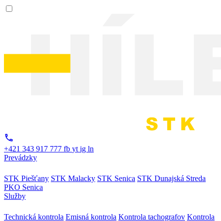
+421 343 917 777
fb
yt
ig
ln
Prevádzky
STK Piešťany
STK Malacky
STK Senica
STK Dunajská Streda
PKO Senica
Služby
Technická kontrola
Emisná kontrola
Kontrola tachografov
Kontrola