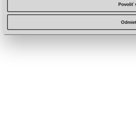
Povoliť 
Odmie