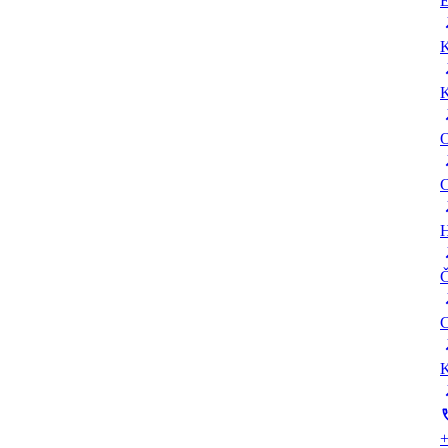
E
K
K
O
C
H
Č
C
K
+