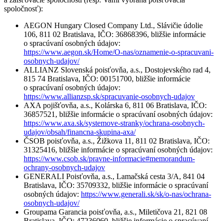
spoločnosť):
AEGON Hungary Closed Company Ltd., Slávičie údolie
106, 811 02 Bratislava, IČO: 36868396, bližšie informácie
o spracúvaní osobných údajov:
https://www.aegon.sk/Home/O-nas/oznamenie-o-spracuvani-
osobnych-udajov/
ALLIANZ Slovenská poisťovňa, a.s., Dostojevského rad 4,
815 74 Bratislava, IČO: 00151700, bližšie informácie
o spracúvaní osobných údajov:
https://www.allianzsp.sk/spracuvanie-osobnych-udajov
AXA pojišťovňa, a.s., Kolárska 6, 811 06 Bratislava, IČO:
36857521, bližšie informácie o spracúvaní osobných údajov:
https://www.axa.sk/systemove-stranky/ochrana-osobnych-
udajov/obsah/financna-skupina-axa/
ČSOB poisťovňa, a.s., Žižkova 11, 811 02 Bratislava, IČO:
31325416, bližšie informácie o spracúvaní osobných údajov:
https://www.csob.sk/pravne-informacie#memorandum-
ochrany-osobnych-udajov
GENERALI Poisťovňa, a.s., Lamačská cesta 3/A, 841 04
Bratislava, IČO: 35709332, bližšie informácie o spracúvaní
osobných údajov:
https://www.generali.sk/sk/o-nas/ochrana-
osobnych-udajov/
Groupama Garancia poisťovňa, a.s., Miletičova 21, 821 08
Bratislava, IČO: 47236060, bližšie informácie o spracúvaní