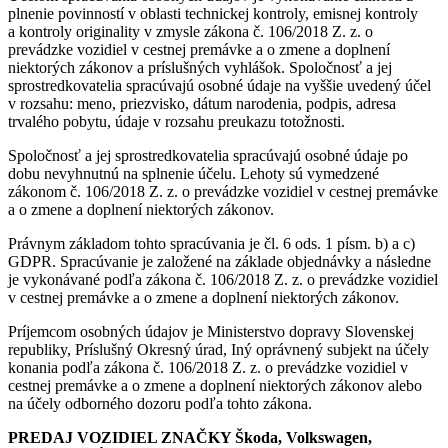
plnenie povinností v oblasti technickej kontroly, emisnej kontroly
a kontroly originality v zmysle zákona č. 106/2018 Z. z. o
prevádzke vozidiel v cestnej premávke a o zmene a doplnení
niektorých zákonov a príslušných vyhlášok. Spoločnosť a jej
sprostredkovatelia spracúvajú osobné údaje na vyššie uvedený účel
v rozsahu: meno, priezvisko, dátum narodenia, podpis, adresa
trvalého pobytu, údaje v rozsahu preukazu totožnosti.
Spoločnosť a jej sprostredkovatelia spracúvajú osobné údaje po
dobu nevyhnutnú na splnenie účelu. Lehoty sú vymedzené
zákonom č. 106/2018 Z. z. o prevádzke vozidiel v cestnej premávke
a o zmene a doplnení niektorých zákonov.
Právnym základom tohto spracúvania je čl. 6 ods. 1 písm. b) a c)
GDPR. Spracúvanie je založené na základe objednávky a následne
je vykonávané podľa zákona č. 106/2018 Z. z. o prevádzke vozidiel
v cestnej premávke a o zmene a doplnení niektorých zákonov.
Príjemcom osobných údajov je Ministerstvo dopravy Slovenskej
republiky, Príslušný Okresný úrad, Iný oprávnený subjekt na účely
konania podľa zákona č. 106/2018 Z. z. o prevádzke vozidiel v
cestnej premávke a o zmene a doplnení niektorých zákonov alebo
na účely odborného dozoru podľa tohto zákona.
PREDAJ VOZIDIEL ZNAČKY Škoda, Volkswagen,