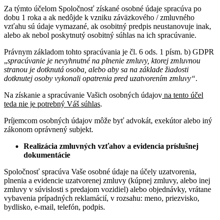
Za týmto účelom Spoločnosť získané osobné údaje spracúva po
dobu 1 roka a ak nedôjde k vzniku záväzkového / zmluvného
vzťahu sú údaje vymazané, ak osobitný predpis neustanovuje inak,
alebo ak nebol poskytnutý osobitný súhlas na ich spracúvanie.
Právnym základom tohto spracúvania je čl. 6 ods. 1 písm. b) GDPR
„
spracúvanie je nevyhnutné na plnenie zmluvy, ktorej zmluvnou
stranou je dotknutá osoba, alebo aby sa na základe žiadosti
dotknutej osoby vykonali opatrenia pred uzatvorením zmluvy“
.
Na získanie a spracúvanie Vašich osobných údajov
na tento účel
teda nie je potrebný Váš súhlas
.
Príjemcom osobných údajov môže byť advokát, exekútor alebo iný
zákonom oprávnený subjekt.
Realizácia zmluvných vzťahov a evidencia príslušnej
dokumentácie
Spoločnosť spracúva Vaše osobné údaje na účely uzatvorenia,
plnenia a evidencie uzatvorenej zmluvy (kúpnej zmluvy, alebo inej
zmluvy v súvislosti s predajom vozidiel) alebo objednávky, vrátane
vybavenia prípadných reklamácií, v rozsahu: meno, priezvisko,
bydlisko, e-mail, telefón, podpis.