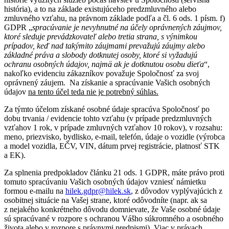
história), a to na základe existujúceho predzmluvného alebo
zmluvného vzťahu, na právnom základe podľa a čl. 6 ods. 1 písm. f)
GDPR „
spracúvanie je nevyhnutné na účely oprávnených záujmov,
ktoré sleduje prevádzkovateľ alebo tretia strana, s výnimkou
prípadov, keď nad takýmito záujmami prevažujú záujmy alebo
základné práva a slobody dotknutej osoby, ktoré si vyžadujú
ochranu osobných údajov, najmä ak je dotknutou osobu dieťa
“,
nakoľko evidenciu zákazníkov považuje Spoločnosť za svoj
oprávnený záujem. Na získanie a spracúvanie Vašich osobných
údajov
na tento účel teda nie je potrebný súhlas.
Za týmto účelom získané osobné údaje spracúva Spoločnosť po
dobu trvania / evidencie tohto vzťahu (v prípade predzmluvných
vzťahov 1 rok, v prípade zmluvných vzťahov 10 rokov), v rozsahu:
meno, priezvisko, bydlisko, e-mail, telefón, údaje o vozidle (výrobca
a model vozidla, EČV, VIN, dátum prvej registrácie, platnosť STK
a EK).
Za splnenia predpokladov článku 21 ods. 1 GDPR, máte právo proti
tomuto spracúvaniu Vašich osobných údajov vzniesť námietku
formou e-mailu na
hilek.gdpr@hilek.sk
, z dôvodov vyplývajúcich z
osobitnej situácie na Vašej strane, ktoré odôvodníte (napr. ak sa
z nejakého konkrétneho dôvodu domnievate, že Vaše osobné údaje
sú spracúvané v rozpore s ochranou Vášho súkromného a osobného
života alebo v rozpore s právnymi predpismi). Viac v právach