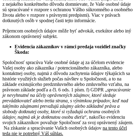
z nejakého konkrétneho dôvodu domnievate, že Vaše osobné údaje
sú spracúvané v rozpore s ochranou Vášho súkromného a osobného
života alebo v rozpore s právnymi predpismi). Viac v právach
dotknutých osôb v spodnej časti tejto informácie.
Príjemcom osobných údajov môže byť advokát, exekútor alebo iný
zákonom oprávnený subjekt.
Evidencia zákazníkov v rámci predaja vozidiel značky
Škoda:
Spoločnosť spracúva Vaše osobné údaje aj za účelom evidencie
Vašej osoby ako zákazníka / potencionálneho zákazníka, alebo
kontaktnej osoby, najmä z dôvodu zachytenia údajov týkajúcich sa
histórie využitých služieb počas návštev u Spoločnosti, a to na
základe existujúceho predzmluvného alebo zmluvného vzťahu, na
právnom základe podľa a čl. 6 ods. 1 písm. f) GDPR „
spracúvanie
je nevyhnutné na účely oprávnených záujmov, ktoré sleduje
prevádzkovateľ alebo tretia strana, s výnimkou prípadov, keď nad
takýmito záujmami prevažujú záujmy alebo základné práva a
slobody dotknutej osoby, ktoré si vyžadujú ochranu osobných
údajov, najmä ak je dotknutou osobu dieťa
“, nakoľko evidenciu
svojich zákazníkov považuje Spoločnosť za svoj oprávnený záujem.
Na získanie a spracúvanie Vašich osobných údajov
na tento účel
teda nie je potrebný Váš súhlas.