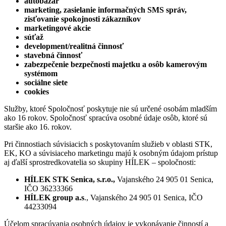
autobazár
marketing, zasielanie informačných SMS správ,
zisťovanie spokojnosti zákazníkov
marketingové akcie
súťaž
development/realitná činnosť
stavebná činnosť
zabezpečenie bezpečnosti majetku a osôb kamerovým
systémom
sociálne siete
cookies
Služby, ktoré Spoločnosť poskytuje nie sú určené osobám mladším
ako 16 rokov. Spoločnosť spracúva osobné údaje osôb, ktoré sú
staršie ako 16. rokov.
Pri činnostiach súvisiacich s poskytovaním služieb v oblasti STK,
EK, KO a súvisiaceho marketingu majú k osobným údajom prístup
aj ďalší sprostredkovatelia so skupiny HÍLEK – spoločnosti:
HÍLEK STK Senica, s.r.o.,
Vajanského 24 905 01 Senica,
IČO 36233366
HÍLEK group a.s
., Vajanského 24 905 01 Senica, IČO
44233094
Účelom spracúvania osobných údajov je vykonávanie činností a