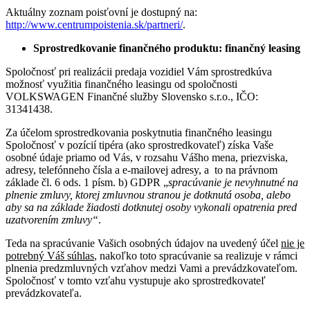
Aktuálny zoznam poisťovní je dostupný na:
http://www.centrumpoistenia.sk/partneri/
.
Sprostredkovanie
finančného produktu: finančný leasing
Spoločnosť pri realizácii predaja vozidiel Vám sprostredkúva
možnosť využitia finančného leasingu od spoločnosti
VOLKSWAGEN Finančné služby Slovensko s.r.o., IČO:
31341438.
Za účelom sprostredkovania poskytnutia finančného leasingu
Spoločnosť v pozícií tipéra (ako sprostredkovateľ) získa Vaše
osobné údaje priamo od Vás, v rozsahu Vášho mena, priezviska,
adresy, telefónneho čísla a e-mailovej adresy, a to na právnom
základe čl. 6 ods. 1 písm. b) GDPR „
spracúvanie je nevyhnutné na
plnenie zmluvy, ktorej zmluvnou stranou je dotknutá osoba, alebo
aby sa na základe žiadosti dotknutej osoby vykonali opatrenia pred
uzatvorením zmluvy“
.
Teda na spracúvanie Vašich osobných údajov na uvedený účel
nie je
potrebný Váš súhlas
, nakoľko toto spracúvanie sa realizuje v rámci
plnenia predzmluvných vzťahov medzi Vami a prevádzkovateľom.
Spoločnosť v tomto vzťahu vystupuje ako sprostredkovateľ
prevádzkovateľa.