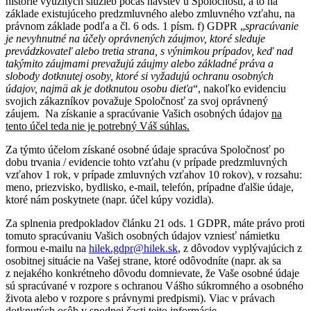
histórie využitých služieb počas návštev u Spoločnosti, a to na
základe existujúceho predzmluvného alebo zmluvného vzťahu, na
právnom základe podľa a čl. 6 ods. 1 písm. f) GDPR „
spracúvanie
je nevyhnutné na účely oprávnených záujmov, ktoré sleduje
prevádzkovateľ alebo tretia strana, s výnimkou prípadov, keď nad
takýmito záujmami prevažujú záujmy alebo základné práva a
slobody dotknutej osoby, ktoré si vyžadujú ochranu osobných
údajov, najmä ak je dotknutou osobu dieťa
“, nakoľko evidenciu
svojich zákazníkov považuje Spoločnosť za svoj oprávnený
záujem. Na získanie a spracúvanie Vašich osobných údajov
na
tento účel teda nie je potrebný Váš súhlas.
Za týmto účelom získané osobné údaje spracúva Spoločnosť po
dobu trvania / evidencie tohto vzťahu (v prípade predzmluvných
vzťahov 1 rok, v prípade zmluvných vzťahov 10 rokov), v rozsahu:
meno, priezvisko, bydlisko, e-mail, telefón, prípadne ďalšie údaje,
ktoré nám poskytnete (napr. účel kúpy vozidla).
Za splnenia predpokladov článku 21 ods. 1 GDPR, máte právo proti
tomuto spracúvaniu Vašich osobných údajov vzniesť námietku
formou e-mailu na
hilek.gdpr@hilek.sk
, z dôvodov vyplývajúcich z
osobitnej situácie na Vašej strane, ktoré odôvodníte (napr. ak sa
z nejakého konkrétneho dôvodu domnievate, že Vaše osobné údaje
sú spracúvané v rozpore s ochranou Vášho súkromného a osobného
života alebo v rozpore s právnymi predpismi). Viac v právach
dotknutých osôb v spodnej časti tejto informácie.