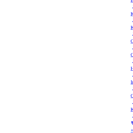
E
K
K
O
C
H
I
C
K
+