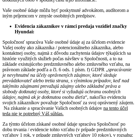
Vaše osobné údaje môžu byť poskytnuté advokátom, audítorom a
iným príjemcom v zmysle osobitných predpisov.
Evidencia zákazníkov v rámci predaja vozidiel značky
Hyundai:
Spoločnosť spracúva Vaše osobné údaje aj za účelom evidencie
Vašej osoby ako zákazníka / potencionálneho zákazníka, alebo
kontaktnej osoby, najmä z dôvodu zachytenia údajov týkajúcich sa
histórie využitých služieb počas návštev u Spoločnosti, a to na
základe existujúceho predzmluvného alebo zmluvného vzťahu, na
právnom základe podľa a čl. 6 ods. 1 písm. f) GDPR „
spracúvanie
je nevyhnutné na účely oprávnených záujmov, ktoré sleduje
prevádzkovateľ alebo tretia strana, s výnimkou prípadov, keď nad
takýmito záujmami prevažujú záujmy alebo základné práva a
slobody dotknutej osoby, ktoré si vyžadujú ochranu osobných
údajov, najmä ak je dotknutou osobu dieťa
“, nakoľko evidenciu
svojich zákazníkov považuje Spoločnosť za svoj oprávnený záujem.
Na získanie a spracúvanie Vašich osobných údajov
na tento účel
teda nie je potrebný Váš súhlas.
Za týmto účelom získané osobné údaje spracúva Spoločnosť po
dobu trvania / evidencie tohto vzťahu (v prípade predzmluvných
vzťahov 1 rok, v prípade zmluvných vzťahov 10 rokov), v rozsahu: