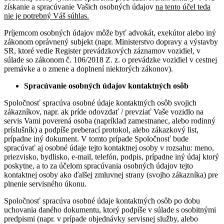
získanie a spracúvanie Vašich osobných údajov
na tento účel teda
nie je potrebný Váš súhlas.
Príjemcom osobných údajov môže byť advokát, exekútor alebo iný
zákonom oprávnený subjekt (napr. Ministerstvo dopravy a výstavby
SR, ktoré vedie Register prevádzkových záznamov vozidiel, v
súlade so zákonom č. 106/2018 Z. z. o prevádzke vozidiel v cestnej
premávke a o zmene a doplnení niektorých zákonov).
Spracúvanie osobných údajov kontaktných osôb
Spoločnosť spracúva osobné údaje kontaktných osôb svojich
zákazníkov, napr. ak príde odovzdať / prevziať Vaše vozidlo na
servis Vami poverená osoba (napríklad zamestnanec, alebo rodinný
príslušník) a podpíše preberací protokol, alebo zákazkový list,
prípadne iný dokument. V tomto prípade Spoločnosť bude
spracúvať aj osobné údaje tejto kontaktnej osoby v rozsahu: meno,
priezvisko, bydlisko, e-mail, telefón, podpis, prípadne iný údaj ktorý
poskytne, a to za účelom spracúvania osobných údajov tejto
kontaktnej osoby ako ďalšej zmluvnej strany (svojho zákazníka) pre
plnenie servisného úkonu.
Spoločnosť spracúva osobné údaje kontaktných osôb po dobu
uchovania daného dokumentu, ktorý podpíše v súlade s osobitnými
predpismi (napr. v prípade objednávky servisnej služby, alebo