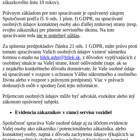
zákazkového listu 10 rokov).
Právnym základom pre toto spracúvanie je oprávnený záujem
Spoločnosti podľa čl. 6 ods. 1 písm. f) GDPR, na spracúvaní
osobných údajov kontaktnej osoby ako ďalšej zmluvnej strany (resp.
svojho zákazníka) pre plnenie servisného úkonu. Na toto
spracúvanie teda
nie je potrebný súhlas
.
Za splnenia predpokladov článku 21 ods. 1 GDPR, máte právo proti
tomuto spracúvaniu Vašich osobných údajov vzniesť námietku
formou e-mailu na
hilek.gdpr@hilek.sk
, z dôvodov vyplývajúcich z
osobitnej situácie na Vašej strane, ktoré odôvodníte (napr. ak sa
z nejakého konkrétneho dôvodu domnievate, že Vaše osobné údaje
sú spracúvané v rozpore s ochranou Vášho súkromného a osobného
života alebo v rozpore s právnymi predpismi). Viac v právach
dotknutých osôb v spodnej časti tejto informácie.
Príjemcom osobných údajov môže byť advokát, exekútor alebo iný
zákonom oprávnený subjekt.
Evidencia zákazníkov v rámci servisu vozidiel
Spoločnosť spracúva Vaše osobné údaje aj za účelom evidencie
Vašej osoby ako zákazníka / potencionálneho zákazníka, alebo
kontaktnej osoby, najmä z dôvodu zachytenia údajov týkajúcich sa
histórie využitých služieb počas návštev u Spoločnosti (servisná