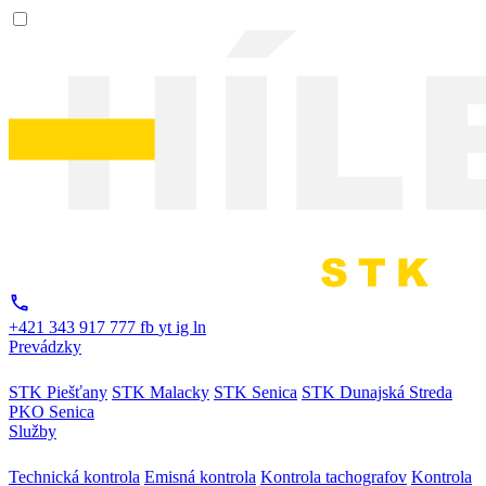
+421 343 917 777
fb
yt
ig
ln
Prevádzky
STK Piešťany
STK Malacky
STK Senica
STK Dunajská Streda
PKO Senica
Služby
Technická kontrola
Emisná kontrola
Kontrola tachografov
Kontrola