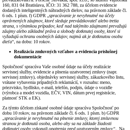
160, 831 04 Bratislava, IČO: 31 362 788, za účelom evidencie
dodaných inteligentných náhradných dielov, na právnom základe čl.
6 ods. 1 písm. f) GDPR „
spracúvanie je nevyhnutné na účely
oprávnených záujmov, ktoré sleduje prevádzkovateľ alebo tretia
strana, s výnimkou prípadov, keď nad takýmito záujmami prevažujú
záujmy alebo základné práva a slobody dotknutej osoby, ktoré si
vyžadujú ochranu osobných údajov, najmä ak je dotknutou osobu
dieťa
“, na dobu: 10 rokov.
Realizácia zmluvných vzťahov a evidencia príslušnej
dokumentácie
Spoločnosť spracúva Vaše osobné údaje na účely realizácie
servisnej služby, evidencie a plnenia uzatvorenej zmluvy (napr.
servisnej zmluvy), objednávky servisnej služby, zákazkového listu,
vrátane vybavenia prípadných reklamácií, v rozsahu: meno,
priezvisko, bydlisko, e-mail, telefón, podpis, údaje o vozidle
(výrobca a model vozidla, EČV, VIN, dátum prvej registrácie,
platnosť STK a EK).
Za týmto účelom získané osobné údaje spracúva Spoločnosť po
dobu 10 rokov, na právnom základe čl. 6 ods. 1 písm. b) GDPR
„
spracúvanie je nevyhnutné na plnenie zmluvy, ktorej zmluvnou
stranou je dotknutá osoba, alebo aby sa na základe žiadosti
dotknutej osoby vykonali opatrenia pred uzatvorením zmluvy“
. Na