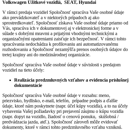
Volkswagen Úžitkové vozidlá, SEAT, Hyundai
V rámci predaja vozidiel Spoločnosť spracúva Vaše osobné údaje
ako prevádzkovateľ a v niektorých prípadoch aj ako
sprostredkovateľ. Spoločnosť získava Vaše osobné údaje priamo od
Vás, spracúva ich v dokumentovej aj v elektronickej forme a v
súlade s dobrými mravmi a prijatými vhodnými technickými a
organizačnými opatreniami zaisťuje ich bezpečnosť. V rámci tohto
spracúvania nedochádza k profilovaniu ani automatizovanému
rozhodovaniu a Spoločnosť nezamýšľa prenos osobných údajov do
tretej krajiny ani do medzinárodnej organizácie.
Spoločnosť spracúva Vaše osobné údaje v súvislosti s predajom
vozidiel na tieto účely:
Realizácia predzmluvných vzťahov a evidencia príslušnej
dokumentácie
Spoločnosť spracúva Vaše osobné údaje v rozsahu: meno,
priezvisko, bydlisko, e-mail, telefón, prípadne podpis a ďalšie
údaje, ktoré nám poskytnete (napr. účel kúpy vozidla), a to na účely
vybavenia Vašej požiadavky pri prejavení záujmu o kúpu vozidla
(napr. dopyt na vozidlo, žiadosť o cenovú ponuku, skúšobná /
predvádzacia jazda, atď.). Spoločnosť zároveň môže evidovať
dokumenty, ktoré v rámci tohto predzmluvného vzťahu vzniknú.