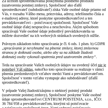
Za účelom sprostredkovania poskytnutia poistného produktu
(uzatvorenia poistnej zmluvy), Spoločnosť ako ďalší
sprostredkovateľ (subdodávateľ) získa Vaše osobné údaje priamo od
Vás, v rozsahu Vášho mena, priezviska, adresy, telefónneho čísla a
e-mailovej adresy, ktoré poskytne sprostredkovateľovi a ten
prevádzkovateľovi – poisťovacej spoločnosti. Spoločnosť Vaše
osobné údaje ďalej nespracúva a neuchováva. Akým spôsobom
spracúvajú Vaše osobné údaje jednotlivý prevádzkovatelia sa
môžete dozvedieť na ich webových stránkach uvedených nižšie.
Právnym základom tohto spracúvania je čl. 6 ods. 1 písm. b) GDPR
„
spracúvanie je nevyhnutné na plnenie zmluvy, ktorej zmluvnou
stranou je dotknutá osoba, alebo aby sa na základe žiadosti
dotknutej osoby vykonali opatrenia pred uzatvorením zmluvy“
.
Teda na spracúvanie Vašich osobných údajov na uvedený účel
nie je
potrebný Váš súhlas
, nakoľko toto spracúvanie sa realizuje v rámci
plnenia predzmluvných vzťahov medzi Vami a prevádzkovateľom.
Spoločnosť v tomto vzťahu vystupuje ako subdodávateľ (ďalší
sprostredkovateľ).
V prípade Vašej žiadosti/záujmu o niektorý poistný produkt
(uzatvorenie poistnej zmluvy), Spoločnosť poskytne Vaše osobné
údaje sprostredkovateľovi CENTRUM POISTENIA, s.r.o., IČO:
36 784 958 a prevádzkovateľom, ktorými sú poisťovacie
a zaisťovacie spoločnosti (resp. Vami vybraná poisťovacia