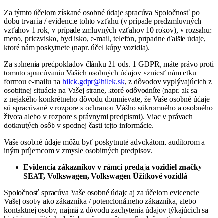
Za týmto účelom získané osobné údaje spracúva Spoločnosť po
dobu trvania / evidencie tohto vzťahu (v prípade predzmluvných
vzťahov 1 rok, v prípade zmluvných vzťahov 10 rokov), v rozsahu:
meno, priezvisko, bydlisko, e-mail, telefón, prípadne ďalšie údaje,
ktoré nám poskytnete (napr. účel kúpy vozidla).
Za splnenia predpokladov článku 21 ods. 1 GDPR, máte právo proti
tomuto spracúvaniu Vašich osobných údajov vzniesť námietku
formou e-mailu na
hilek.gdpr@hilek.sk
, z dôvodov vyplývajúcich z
osobitnej situácie na Vašej strane, ktoré odôvodníte (napr. ak sa
z nejakého konkrétneho dôvodu domnievate, že Vaše osobné údaje
sú spracúvané v rozpore s ochranou Vášho súkromného a osobného
života alebo v rozpore s právnymi predpismi). Viac v právach
dotknutých osôb v spodnej časti tejto informácie.
Vaše osobné údaje môžu byť poskytnuté advokátom, audítorom a
iným príjemcom v zmysle osobitných predpisov.
Evidencia zákazníkov v rámci predaja vozidiel značky
SEAT, Volkswagen, Volkswagen Úžitkové vozidlá
Spoločnosť spracúva Vaše osobné údaje aj za účelom evidencie
Vašej osoby ako zákazníka / potencionálneho zákazníka, alebo
kontaktnej osoby, najmä z dôvodu zachytenia údajov týkajúcich sa