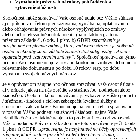
Vymáhanie právnych nárokov, pohľadávok a
vybavenie sťažností
Spoločnosť môže spracúvať Vaše osobné údaje
bez Vášho súhlasu
aj napríklad za účelom preukazovania, vymáhania, uplatňovania
alebo obhajovania právnych nárokov vyplývajúcich zo zmluvy
alebo iného relevantného dokumentu (napr. faktúry), a to na
právnom základe čl. 6 ods. 1 písm. b) GDPR
spracúvanie je
nevyhnutné na plnenie zmluvy, ktorej zmluvnou stranou je dotknutá
osoba, alebo aby sa na základe žiadosti dotknutej osoby vykonali
opatrenia pred uzatvorením zmluvy“
. Spoločnosť spracúva za týmto
účelom Vaše osobné údaje v rozsahu konkrétnej zmluvy alebo iného
relevantného dokumentu a po dobu 10 rokov, resp. po dobu
vymáhania svojich právnych nárokov.
Je v oprávnenom záujme Spoločnosti spracúvať Vaše osobné údaje
aj v prípade, ak sa na nás obrátite so sťažnosťou, podnetom alebo
žiadosťou. Účelom takého spracúvania je vybavenie Vášho podnetu
/ sťažnosti / žiadosti s cieľom zabezpečiť kvalitné služby a
spokojnosť zákazníkov. Osobné údaje na tento účel sú spracúvané
v rozsahu Vášho podnetu / sťažnosti / žiadosti, najmä Vaše
identifikačné a kontaktné údaje, a to po dobu 1 roka od vybavenia
Vášho podania. Právnym základom pre toto spracúvanie je čl. 6 ods.
1 písm. f) GDPR „
spracúvanie je nevyhnutné na účely oprávnených
záujmov, ktoré sleduje prevádzkovateľ alebo tretia strana, s