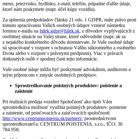
meno, priezvisko, bydlisko, e-mail, telefón, prípadne ďalšie údaje,
ktoré nám poskytnete (napr. účel kúpy vozidla).
Za splnenia predpokladov článku 21 ods. 1 GDPR, máte právo proti
tomuto spracúvaniu Vašich osobných údajov vzniesť námietku
formou e-mailu na
hilek.gdpr@hilek.sk
, z dôvodov vyplývajúcich z
osobitnej situácie na Vašej strane, ktoré odôvodníte (napr. ak sa
z nejakého konkrétneho dôvodu domnievate, že Vaše osobné údaje
sú spracúvané v rozpore s ochranou Vášho súkromného a osobného
života alebo v rozpore s právnymi predpismi). Viac v právach
dotknutých osôb v spodnej časti tejto informácie.
Vaše osobné údaje môžu byť poskytnuté advokátom, audítorom a
iným príjemcom v zmysle osobitných predpisov.
Sprostredkovanie poistných
produktov: poistenie a
zaistenie
Pri realizácii predaja vozidiel Spoločnosť ako tipér Vám
sprostredkúva možnosť využitia poistných produktov: poistenie
a zaistenie, od poisťovacích a zaisťovacích spoločností
http://www.centrumpoistenia.sk/partneri/
, prostredníctvom
sprostredkovateľa: CENTRUM POISTENIA, s.r.o., IČO: 36
784 958.