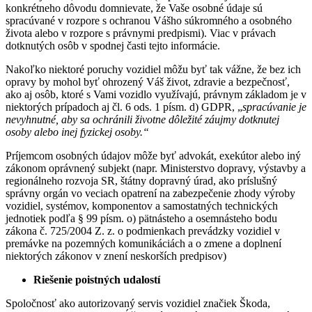
konkrétneho dôvodu domnievate, že Vaše osobné údaje sú
spracúvané v rozpore s ochranou Vášho súkromného a osobného
života alebo v rozpore s právnymi predpismi). Viac v právach
dotknutých osôb v spodnej časti tejto informácie.
Nakoľko niektoré poruchy vozidiel môžu byť tak vážne, že bez ich
opravy by mohol byť ohrozený Váš život, zdravie a bezpečnosť,
ako aj osôb, ktoré s Vami vozidlo využívajú, právnym základom je v
niektorých prípadoch aj čl. 6 ods. 1 písm. d) GDPR, „
spracúvanie je
nevyhnutné, aby sa ochránili životne dôležité záujmy dotknutej
osoby alebo inej fyzickej osoby.“
Príjemcom osobných údajov môže byť advokát, exekútor alebo iný
zákonom oprávnený subjekt (napr. Ministerstvo dopravy, výstavby a
regionálneho rozvoja SR, štátny dopravný úrad, ako príslušný
správny orgán vo veciach opatrení na zabezpečenie zhody výroby
vozidiel, systémov, komponentov a samostatných technických
jednotiek podľa § 99 písm. o) pätnásteho a osemnásteho bodu
zákona č. 725/2004 Z. z. o podmienkach prevádzky vozidiel v
premávke na pozemných komunikáciách a o zmene a doplnení
niektorých zákonov v znení neskorších predpisov)
Riešenie poistných udalostí
Spoločnosť ako autorizovaný servis vozidiel značiek Škoda,