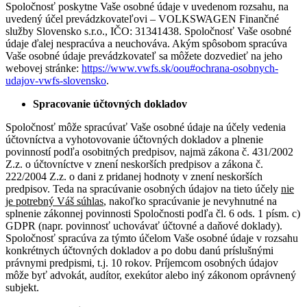
Spoločnosť poskytne Vaše osobné údaje v uvedenom rozsahu, na
uvedený účel prevádzkovateľovi – VOLKSWAGEN Finančné
služby Slovensko s.r.o., IČO: 31341438. Spoločnosť Vaše osobné
údaje ďalej nespracúva a neuchováva. Akým spôsobom spracúva
Vaše osobné údaje prevádzkovateľ sa môžete dozvedieť na jeho
webovej stránke:
https://www.vwfs.sk/oou#ochrana-osobnych-
udajov-vwfs-slovensko
.
Spracovanie účtovných dokladov
Spoločnosť môže spracúvať Vaše osobné údaje na účely vedenia
účtovníctva a vyhotovovanie účtovných dokladov a plnenie
povinností podľa osobitných predpisov, najmä zákona č. 431/2002
Z.z. o účtovníctve v znení neskorších predpisov a zákona č.
222/2004 Z.z. o dani z pridanej hodnoty v znení neskorších
predpisov. Teda na spracúvanie osobných údajov na tieto účely
nie
je potrebný Váš súhlas
, nakoľko spracúvanie je nevyhnutné na
splnenie zákonnej povinnosti Spoločnosti podľa čl. 6 ods. 1 písm. c)
GDPR (napr. povinnosť uchovávať účtovné a daňové doklady).
Spoločnosť spracúva za týmto účelom Vaše osobné údaje v rozsahu
konkrétnych účtovných dokladov a po dobu danú príslušnými
právnymi predpismi, t.j. 10 rokov. Príjemcom osobných údajov
môže byť advokát, audítor, exekútor alebo iný zákonom oprávnený
subjekt.