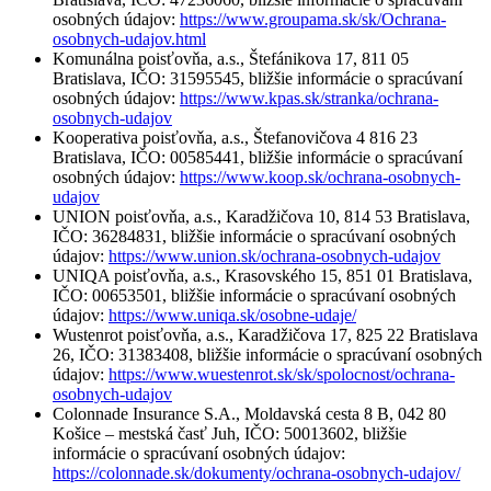
osobných údajov:
https://www.groupama.sk/sk/Ochrana-
osobnych-udajov.html
Komunálna poisťovňa, a.s., Štefánikova 17, 811 05
Bratislava, IČO: 31595545, bližšie informácie o spracúvaní
osobných údajov:
https://www.kpas.sk/stranka/ochrana-
osobnych-udajov
Kooperativa poisťovňa, a.s., Štefanovičova 4 816 23
Bratislava, IČO: 00585441, bližšie informácie o spracúvaní
osobných údajov:
https://www.koop.sk/ochrana-osobnych-
udajov
UNION poisťovňa, a.s., Karadžičova 10, 814 53 Bratislava,
IČO: 36284831, bližšie informácie o spracúvaní osobných
údajov:
https://www.union.sk/ochrana-osobnych-udajov
UNIQA poisťovňa, a.s., Krasovského 15, 851 01 Bratislava,
IČO: 00653501, bližšie informácie o spracúvaní osobných
údajov:
https://www.uniqa.sk/osobne-udaje/
Wustenrot poisťovňa, a.s., Karadžičova 17, 825 22 Bratislava
26, IČO: 31383408, bližšie informácie o spracúvaní osobných
údajov:
https://www.wuestenrot.sk/sk/spolocnost/ochrana-
osobnych-udajov
Colonnade Insurance S.A., Moldavská cesta 8 B, 042 80
Košice – mestská časť Juh, IČO: 50013602, bližšie
informácie o spracúvaní osobných údajov:
https://colonnade.sk/dokumenty/ochrana-osobnych-udajov/