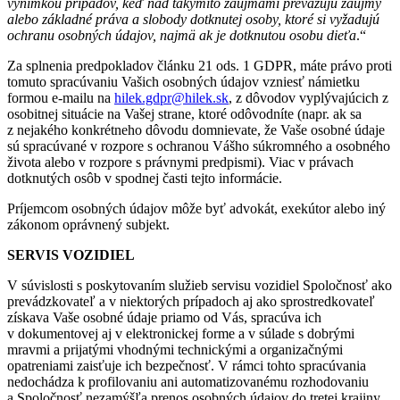
výnimkou prípadov, keď nad takýmito záujmami prevažujú záujmy
alebo základné práva a slobody dotknutej osoby, ktoré si vyžadujú
ochranu osobných údajov, najmä ak je dotknutou osobu dieťa
.“
Za splnenia predpokladov článku 21 ods. 1 GDPR, máte právo proti
tomuto spracúvaniu Vašich osobných údajov vzniesť námietku
formou e-mailu na
hilek.gdpr@hilek.sk
, z dôvodov vyplývajúcich z
osobitnej situácie na Vašej strane, ktoré odôvodníte (napr. ak sa
z nejakého konkrétneho dôvodu domnievate, že Vaše osobné údaje
sú spracúvané v rozpore s ochranou Vášho súkromného a osobného
života alebo v rozpore s právnymi predpismi). Viac v právach
dotknutých osôb v spodnej časti tejto informácie.
Príjemcom osobných údajov môže byť advokát, exekútor alebo iný
zákonom oprávnený subjekt.
SERVIS VOZIDIEL
V súvislosti s poskytovaním služieb servisu vozidiel Spoločnosť ako
prevádzkovateľ a v niektorých prípadoch aj ako sprostredkovateľ
získava Vaše osobné údaje priamo od Vás, spracúva ich
v dokumentovej aj v elektronickej forme a v súlade s dobrými
mravmi a prijatými vhodnými technickými a organizačnými
opatreniami zaisťuje ich bezpečnosť. V rámci tohto spracúvania
nedochádza k profilovaniu ani automatizovanému rozhodovaniu
a Spoločnosť nezamýšľa prenos osobných údajov do tretej krajiny