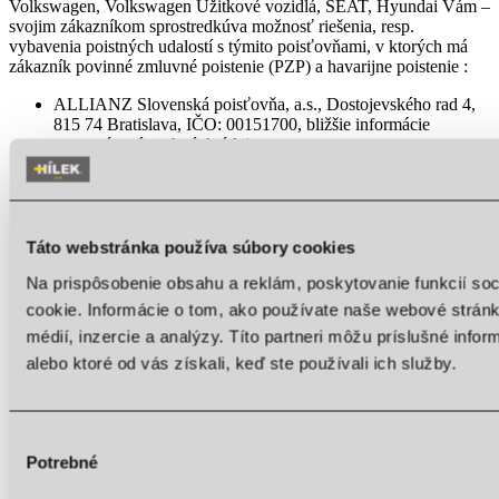
Volkswagen, Volkswagen Úžitkové vozidlá, SEAT, Hyundai Vám –
svojim zákazníkom sprostredkúva možnosť riešenia, resp.
vybavenia poistných udalostí s týmito poisťovňami, v ktorých má
zákazník povinné zmluvné poistenie (PZP) a havarijne poistenie :
ALLIANZ Slovenská poisťovňa, a.s., Dostojevského rad 4,
815 74 Bratislava, IČO: 00151700, bližšie informácie
o spracúvaní osobných údajov:
https://www.allianzsp.sk/spracuvanie-osobnych-udajov
Generali Poisťovňa, a. s., Lamačská cesta 3/A, 841 04
Bratislava, IČO: 35709332, bližšie informácie o spracúvaní
osobných údajov:
https://www.generali.sk/sk/o-nas/ochrana-
osobnych-udajov/
Táto webstránka používa súbory cookies
Komunálna poisťovňa, a.s., Štefánikova 17, 811 05
Na prispôsobenie obsahu a reklám, poskytovanie funkcií so
Bratislava, IČO: 31595545, bližšie informácie o spracúvaní
osobných údajov:
https://www.kpas.sk/stranka/ochrana-
cookie. Informácie o tom, ako používate naše webové stránk
osobnych-udajov
médií, inzercie a analýzy. Títo partneri môžu príslušné info
Kooperativa poisťovňa, a.s., Štefanovičova 4 816 23
alebo ktoré od vás získali, keď ste používali ich služby.
Bratislava, IČO: 00585441, bližšie informácie o spracúvaní
osobných údajov:
https://www.koop.sk/ochrana-osobnych-
udajov
UNION poisťovňa, a.s., Karadžičova 10, 814 53 Bratislava,
Výber
IČO: 36284831, bližšie informácie o spracúvaní osobných
Potrebné
údajov:
https://www.union.sk/ochrana-osobnych-udajov
súhlasu
UNIQA poisťovňa, a.s., Krasovského 15, 851 01 Bratislava,