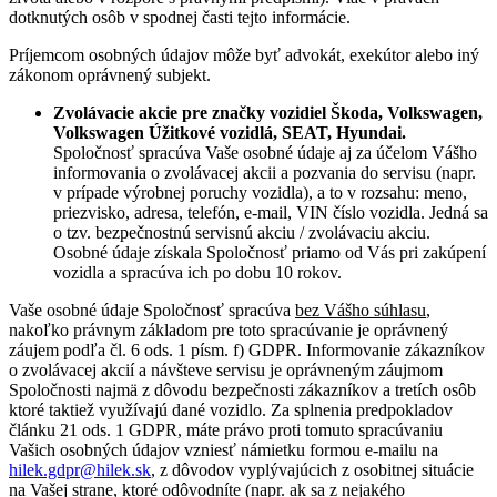
dotknutých osôb v spodnej časti tejto informácie.
Príjemcom osobných údajov môže byť advokát, exekútor alebo iný
zákonom oprávnený subjekt.
Zvolávacie akcie pre značky vozidiel Škoda, Volkswagen,
Volkswagen Úžitkové vozidlá, SEAT, Hyundai.
Spoločnosť spracúva Vaše osobné údaje aj za účelom Vášho
informovania o zvolávacej akcii a pozvania do servisu (napr.
v prípade výrobnej poruchy vozidla), a to v rozsahu: meno,
priezvisko, adresa, telefón, e-mail, VIN číslo vozidla. Jedná sa
o tzv. bezpečnostnú servisnú akciu / zvolávaciu akciu.
Osobné údaje získala Spoločnosť priamo od Vás pri zakúpení
vozidla a spracúva ich po dobu 10 rokov.
Vaše osobné údaje Spoločnosť spracúva
bez Vášho súhlasu
,
nakoľko právnym základom pre toto spracúvanie je oprávnený
záujem podľa čl. 6 ods. 1 písm. f) GDPR. Informovanie zákazníkov
o zvolávacej akcií a návšteve servisu je oprávneným záujmom
Spoločnosti najmä z dôvodu bezpečnosti zákazníkov a tretích osôb
ktoré taktiež využívajú dané vozidlo. Za splnenia predpokladov
článku 21 ods. 1 GDPR, máte právo proti tomuto spracúvaniu
Vašich osobných údajov vzniesť námietku formou e-mailu na
hilek.gdpr@hilek.sk
, z dôvodov vyplývajúcich z osobitnej situácie
na Vašej strane, ktoré odôvodníte (napr. ak sa z nejakého