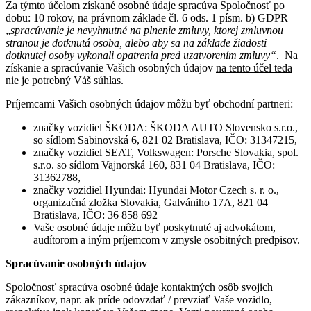
Za týmto účelom získané osobné údaje spracúva Spoločnosť po
dobu: 10 rokov, na právnom základe čl. 6 ods. 1 písm. b) GDPR
„
spracúvanie je nevyhnutné na plnenie zmluvy, ktorej zmluvnou
stranou je dotknutá osoba, alebo aby sa na základe žiadosti
dotknutej osoby vykonali opatrenia pred uzatvorením zmluvy“
. Na
získanie a spracúvanie Vašich osobných údajov
na tento účel teda
nie je potrebný Váš súhlas
.
Príjemcami Vašich osobných údajov môžu byť obchodní partneri:
značky vozidiel ŠKODA: ŠKODA AUTO Slovensko s.r.o.,
so sídlom Sabinovská 6, 821 02 Bratislava, IČO: 31347215,
značky vozidiel SEAT, Volkswagen: Porsche Slovakia, spol.
s.r.o. so sídlom Vajnorská 160, 831 04 Bratislava, IČO:
31362788,
značky vozidiel Hyundai: Hyundai Motor Czech s. r. o.,
organizačná zložka Slovakia, Galvániho 17A, 821 04
Bratislava, IČO: 36 858 692
Vaše osobné údaje môžu byť poskytnuté aj advokátom,
audítorom a iným príjemcom v zmysle osobitných predpisov.
Spracúvanie osobných údajov
Spoločnosť spracúva osobné údaje kontaktných osôb svojich
zákazníkov, napr. ak príde odovzdať / prevziať Vaše vozidlo,