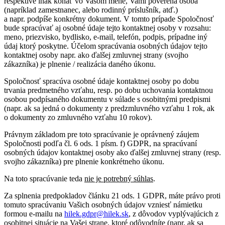
respektíve inak konať vo Vašom mene, Vami poverená osoba
(napríklad zamestnanec, alebo rodinný príslušník, atď.)
a napr. podpíše konkrétny dokument. V tomto prípade Spoločnosť
bude spracúvať aj osobné údaje tejto kontaktnej osoby v rozsahu:
meno, priezvisko, bydlisko, e-mail, telefón, podpis, prípadne iný
údaj ktorý poskytne. Účelom spracúvania osobných údajov tejto
kontaktnej osoby napr. ako ďalšej zmluvnej strany (svojho
zákazníka) je plnenie / realizácia daného úkonu.
Spoločnosť spracúva osobné údaje kontaktnej osoby po dobu
trvania predmetného vzťahu, resp. po dobu uchovania kontaktnou
osobou podpísaného dokumentu v súlade s osobitnými predpismi
(napr. ak sa jedná o dokumenty z predzmluvného vzťahu 1 rok, ak
o dokumenty zo zmluvného vzťahu 10 rokov).
Právnym základom pre toto spracúvanie je oprávnený záujem
Spoločnosti podľa čl. 6 ods. 1 písm. f) GDPR, na spracúvaní
osobných údajov kontaktnej osoby ako ďalšej zmluvnej strany (resp.
svojho zákazníka) pre plnenie konkrétneho úkonu.
Na toto spracúvanie teda
nie je potrebný súhlas
.
Za splnenia predpokladov článku 21 ods. 1 GDPR, máte právo proti
tomuto spracúvaniu Vašich osobných údajov vzniesť námietku
formou e-mailu na
hilek.gdpr@hilek.sk
, z dôvodov vyplývajúcich z
osobitnej situácie na Vašej strane, ktoré odôvodníte (napr. ak sa