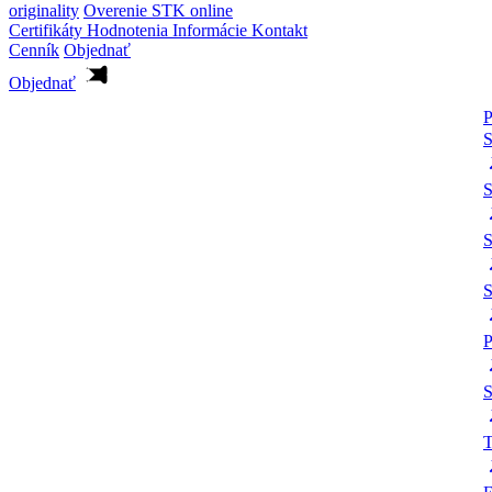
originality
Overenie STK online
Certifikáty
Hodnotenia
Informácie
Kontakt
Cenník
Objednať
Objednať
P
S
S
S
P
S
T