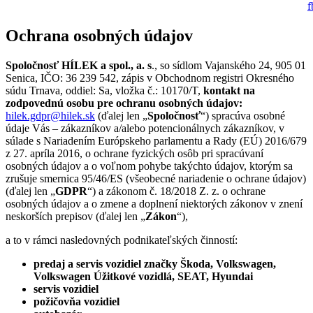
Ochrana osobných údajov
Spoločnosť
HÍLEK a spol., a. s
., so sídlom Vajanského 24, 905 01
Senica, IČO: 36 239 542, zápis v Obchodnom registri Okresného
súdu Trnava, oddiel: Sa, vložka č.: 10170/T,
kontakt na
zodpovednú osobu pre ochranu osobných údajov:
hilek.gdpr@hilek.sk
(ďalej len „
Spoločnosť
“) spracúva osobné
údaje Vás – zákazníkov a/alebo potencionálnych zákazníkov, v
súlade s Nariadením Európskeho parlamentu a Rady (EÚ) 2016/679
z 27. apríla 2016, o ochrane fyzických osôb pri spracúvaní
osobných údajov a o voľnom pohybe takýchto údajov, ktorým sa
zrušuje smernica 95/46/ES (všeobecné nariadenie o ochrane údajov)
(ďalej len „
GDPR
“) a zákonom č. 18/2018 Z. z. o ochrane
osobných údajov a o zmene a doplnení niektorých zákonov v znení
neskorších prepisov (ďalej len „
Zákon
“),
a to v rámci nasledovných podnikateľských činností:
predaj a servis vozidiel
značky Škoda, Volkswagen,
Volkswagen Úžitkové vozidlá, SEAT, Hyundai
servis vozidiel
požičovňa vozidiel